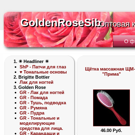
GoldenRoseSib
GoldenRoseSib
Оптовая 
Оптовая 
О ф
1. ☀ Headliner ☀
ShP - Патчи для глаз
Щётка массажная ЩМ
♥ Тональные основы
"Прима"
2. Brigitte Bottier
Лак для ногтей
3. Golden Rose
GR - Лак для ногтей
GR - Помада
GR - Тушь, подводка
GR - Румяна
GR - Пудра
GR - Тональные и
моделирующие
средства для лица.
46.00 Руб.
GR - Карандаши и