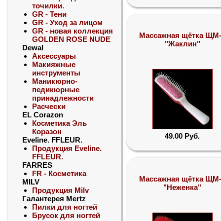
точилки.
GR - Тени
GR - Уход за лицом
GR - новая коллекция
Массажная щётка ЩМ
GOLDEN ROSE NUDE
"Жаклин"
Dewal
Аксессуары
Макияжные
инструменты
Маникюрно-
педикюрные
принадлежности
Расчески
EL Corazon
Косметика Эль
Коразон
49.00 Руб.
Eveline. FFLEUR.
Продукция Eveline.
FFLEUR.
FARRES
FR - Косметика
Массажная щётка ЩМ
MILV
"Неженка"
Продукция Milv
Галантерея Mertz
Пилки для ногтей
Брусок для ногтей