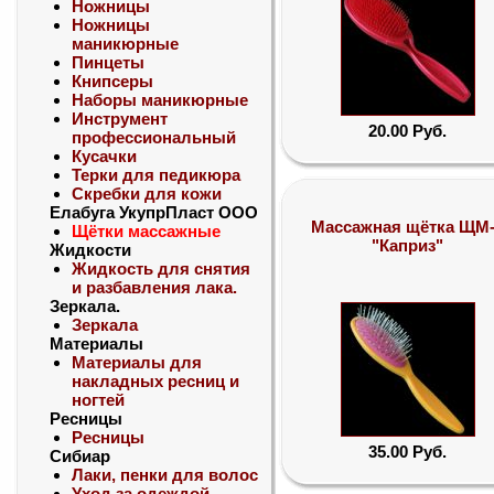
Ножницы
Ножницы
маникюрные
Пинцеты
Книпсеры
Наборы маникюрные
Инструмент
20.00 Руб.
профессиональный
Кусачки
Терки для педикюра
Скребки для кожи
Елабуга УкупрПласт ООО
Массажная щётка ЩМ
Щётки массажные
"Каприз"
Жидкости
Жидкость для снятия
и разбавления лака.
Зеркала.
Зеркала
Материалы
Материалы для
накладных ресниц и
ногтей
Ресницы
Ресницы
35.00 Руб.
Сибиар
Лаки, пенки для волос
Уход за одеждой