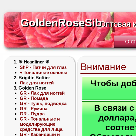
GoldenRoseSib
GoldenRoseSib
Оптовая 
Оптовая 
О ф
1. ☀ Headliner ☀
Внимание
ShP - Патчи для глаз
♥ Тональные основы
2. Brigitte Bottier
Чтобы доб
Лак для ногтей
3. Golden Rose
GR - Лак для ногтей
GR - Помада
GR - Тушь, подводка
В связи 
GR - Румяна
GR - Пудра
доллара,
GR - Тональные и
моделирующие
соотве
средства для лица.
GR - Карандаши и