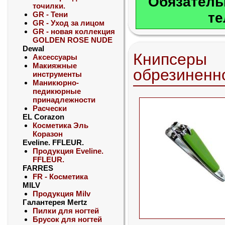
Обязатель
точилки.
GR - Тени
те
GR - Уход за лицом
GR - новая коллекция
GOLDEN ROSE NUDE
Dewal
Книпсеры
Аксессуары
Макияжные
обрезиненн
инструменты
Маникюрно-
педикюрные
принадлежности
Расчески
EL Corazon
Косметика Эль
Коразон
Eveline. FFLEUR.
Продукция Eveline.
FFLEUR.
FARRES
FR - Косметика
MILV
Продукция Milv
Галантерея Mertz
Пилки для ногтей
Брусок для ногтей