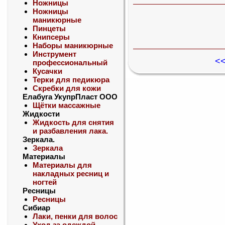
Ножницы
Ножницы
маникюрные
Пинцеты
Книпсеры
Наборы маникюрные
Инструмент
<<
профессиональный
Кусачки
Терки для педикюра
Скребки для кожи
Елабуга УкупрПласт ООО
Щётки массажные
Жидкости
Жидкость для снятия
и разбавления лака.
Зеркала.
Зеркала
Материалы
Материалы для
накладных ресниц и
ногтей
Ресницы
Ресницы
Сибиар
Лаки, пенки для волос
Уход за одеждой