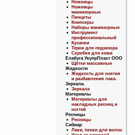
Ножницы
Ножницы
маникюрные
Пинцеты
Книпсеры
Наборы маникюрные
Инструмент
профессиональный
Кусачки
Терки для педикюра
Скребки для кожи
Елабуга УкупрПласт ООО
Щётки массажные
Жидкости
Жидкость для снятия
и разбавления лака.
Зеркала.
Зеркала
Материалы
Материалы для
накладных ресниц и
ногтей
Ресницы
Ресницы
Сибиар
Лаки, пенки для волос
Уход за одеждой