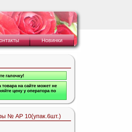
онтакты
Новинки
те галочку!
 товара на сайте может не
яйте цену у оператора по
ы № АР 10(упак.6шт.)