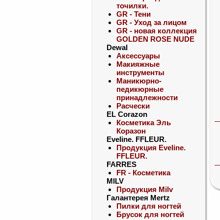
точилки.
GR - Тени
GR - Уход за лицом
GR - новая коллекция
GOLDEN ROSE NUDE
Dewal
Аксессуары
Макияжные
инструменты
Маникюрно-
педикюрные
принадлежности
Расчески
EL Corazon
Косметика Эль
Коразон
Eveline. FFLEUR.
Продукция Eveline.
FFLEUR.
FARRES
FR - Косметика
MILV
Продукция Milv
Галантерея Mertz
Пилки для ногтей
Брусок для ногтей