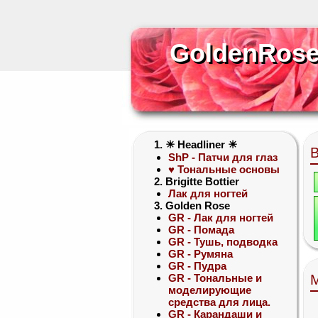
GoldenRose
GoldenRos
1. ☀ Headliner ☀
ShP - Патчи для глаз
♥ Тональные основы
2. Brigitte Bottier
Лак для ногтей
3. Golden Rose
GR - Лак для ногтей
GR - Помада
GR - Тушь, подводка
GR - Румяна
GR - Пудра
GR - Тональные и
М
моделирующие
средства для лица.
GR - Карандаши и