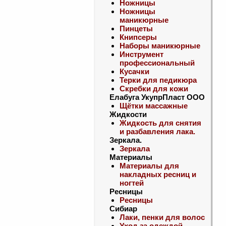
Ножницы
Ножницы
маникюрные
Пинцеты
Книпсеры
Наборы маникюрные
Инструмент
профессиональный
Кусачки
Терки для педикюра
Скребки для кожи
Елабуга УкупрПласт ООО
Щётки массажные
Жидкости
Жидкость для снятия
и разбавления лака.
Зеркала.
Зеркала
Материалы
Материалы для
накладных ресниц и
ногтей
Ресницы
Ресницы
Сибиар
Лаки, пенки для волос
Уход за одеждой