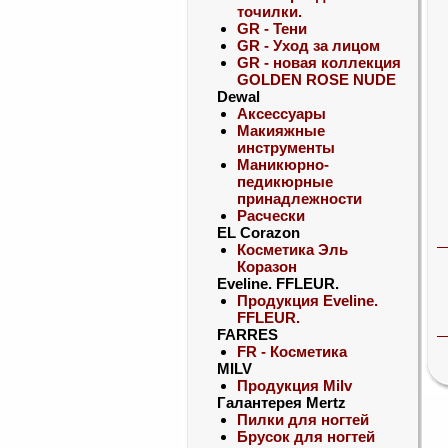
точилки.
GR - Тени
GR - Уход за лицом
GR - новая коллекция
GOLDEN ROSE NUDE
Dewal
Аксессуары
Макияжные
инструменты
Маникюрно-
педикюрные
принадлежности
Расчески
EL Corazon
Косметика Эль
Коразон
Eveline. FFLEUR.
Продукция Eveline.
FFLEUR.
FARRES
FR - Косметика
MILV
Продукция Milv
Галантерея Mertz
Пилки для ногтей
Брусок для ногтей