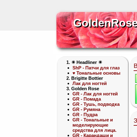
GoldenRose
GoldenRos
1. ☀ Headliner ☀
ShP - Патчи для глаз
♥ Тональные основы
2. Brigitte Bottier
Лак для ногтей
3. Golden Rose
GR - Лак для ногтей
GR - Помада
GR - Тушь, подводка
GR - Румяна
GR - Пудра
GR - Тональные и
З
моделирующие
средства для лица.
GR - Карандаши и