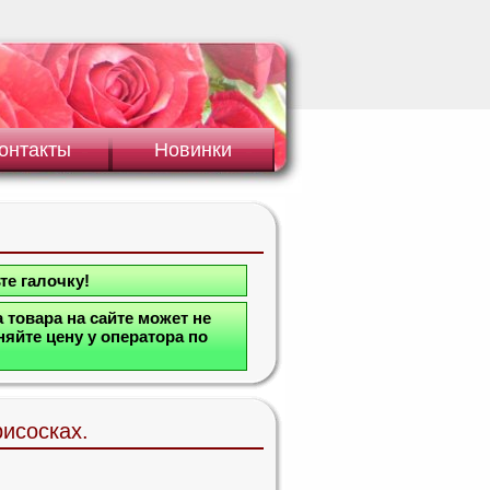
онтакты
Новинки
те галочку!
 товара на сайте может не
яйте цену у оператора по
рисосках.