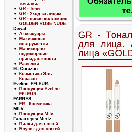
Обязатель
точилки.
GR - Тени
те
GR - Уход за лицом
GR - новая коллекция
GOLDEN ROSE NUDE
Dewal
GR - Тона
Аксессуары
Макияжные
для лица. 
инструменты
Маникюрно-
лица «GOL
педикюрные
принадлежности
Расчески
EL Corazon
Косметика Эль
Коразон
Eveline. FFLEUR.
Продукция Eveline.
FFLEUR.
FARRES
FR - Косметика
MILV
Продукция Milv
Галантерея Mertz
Пилки для ногтей
Брусок для ногтей