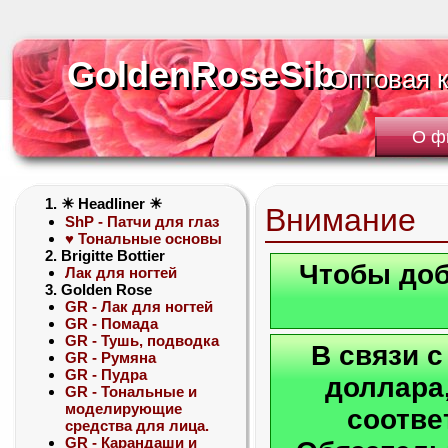
GoldenRoseSib
GoldenRoseSib
Оптовая 
Оптовая 
О ф
1. ☀ Headliner ☀
Внимание
ShP - Патчи для глаз
♥ Тональные основы
2. Brigitte Bottier
Чтобы доб
Лак для ногтей
3. Golden Rose
GR - Лак для ногтей
GR - Помада
GR - Тушь, подводка
В связи 
GR - Румяна
GR - Пудра
доллара,
GR - Тональные и
моделирующие
соотве
средства для лица.
GR - Карандаши и