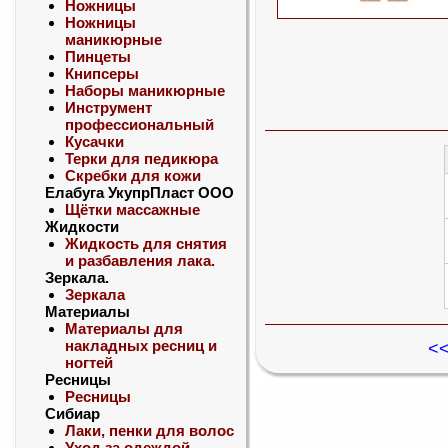
Ножницы
Ножницы
маникюрные
Пинцеты
Книпсеры
Наборы маникюрные
Инструмент
профессиональный
Кусачки
Терки для педикюра
Скребки для кожи
Елабуга УкупрПласт ООО
Щётки массажные
Жидкости
Жидкость для снятия
и разбавления лака.
Зеркала.
Зеркала
Материалы
Материалы для
накладных ресниц и
<<
ногтей
Ресницы
Ресницы
Сибиар
Лаки, пенки для волос
Уход за одеждой