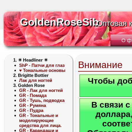
GoldenRoseSib
GoldenRoseSib
Оптовая 
Оптовая 
О ф
1. ☀ Headliner ☀
Внимание
ShP - Патчи для глаз
♥ Тональные основы
2. Brigitte Bottier
Чтобы доб
Лак для ногтей
3. Golden Rose
GR - Лак для ногтей
GR - Помада
GR - Тушь, подводка
В связи 
GR - Румяна
GR - Пудра
доллара,
GR - Тональные и
моделирующие
соотве
средства для лица.
GR - Карандаши и