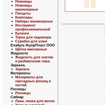
Ножницы
Ножницы
маникюрные
Пинцеты
Книпсеры
Наборы маникюрные
Инструмент
профессиональный
Кусачки
Терки для педикюра
Скребки для кожи
Елабуга УкупрПласт ООО
Щётки массажные
Жидкости
Жидкость для снятия
и разбавления лака.
Зеркала.
Зеркала
Материалы
Материалы для
накладных ресниц и
ногтей
Ресницы
Ресницы
Сибиар
Лаки, пенки для волос
Уход за одеждой