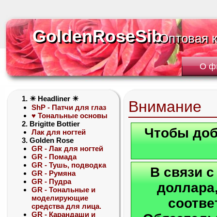
GoldenRoseSib
GoldenRoseSib
Оптовая 
Оптовая 
О ф
1. ☀ Headliner ☀
Внимание
ShP - Патчи для глаз
♥ Тональные основы
2. Brigitte Bottier
Чтобы доб
Лак для ногтей
3. Golden Rose
GR - Лак для ногтей
GR - Помада
GR - Тушь, подводка
В связи 
GR - Румяна
GR - Пудра
доллара,
GR - Тональные и
моделирующие
соотве
средства для лица.
GR - Карандаши и