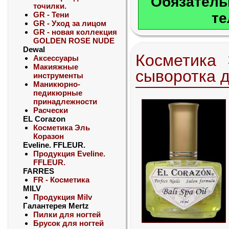
Обязатель
точилки.
GR - Тени
те
GR - Уход за лицом
GR - новая коллекция
GOLDEN ROSE NUDE
Dewal
Косметика
Аксессуары
Макияжные
сыворотка 
инструменты
Маникюрно-
педикюрные
принадлежности
Расчески
EL Corazon
Косметика Эль
Коразон
Eveline. FFLEUR.
Продукция Eveline.
FFLEUR.
FARRES
FR - Косметика
MILV
Продукция Milv
Галантерея Mertz
Пилки для ногтей
Брусок для ногтей