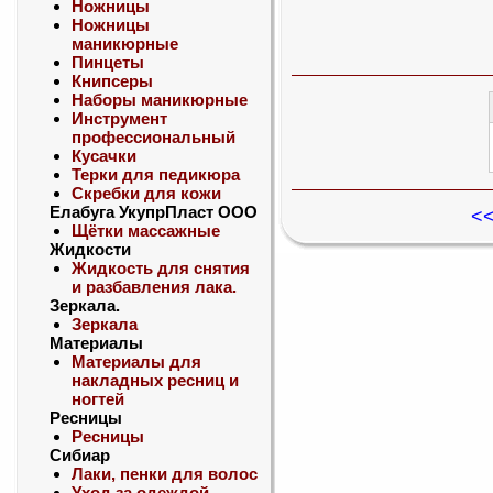
Ножницы
Ножницы
маникюрные
Пинцеты
Книпсеры
Наборы маникюрные
Инструмент
профессиональный
Кусачки
Терки для педикюра
Скребки для кожи
Елабуга УкупрПласт ООО
<<
Щётки массажные
Жидкости
Жидкость для снятия
и разбавления лака.
Зеркала.
Зеркала
Материалы
Материалы для
накладных ресниц и
ногтей
Ресницы
Ресницы
Сибиар
Лаки, пенки для волос
Уход за одеждой