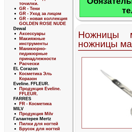
Обязатель
точилки.
GR - Тени
те
GR - Уход за лицом
GR - новая коллекция
GOLDEN ROSE NUDE
Dewal
Ножницы 
Аксессуары
Макияжные
ножницы м
инструменты
Маникюрно-
педикюрные
принадлежности
Расчески
EL Corazon
Косметика Эль
Коразон
Eveline. FFLEUR.
Продукция Eveline.
FFLEUR.
FARRES
FR - Косметика
MILV
Продукция Milv
Галантерея Mertz
Пилки для ногтей
Брусок для ногтей