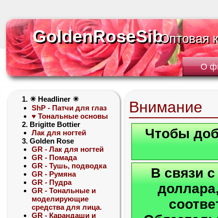
GoldenRoseSib
GoldenRoseSib
Оптовая 
Оптовая 
О ф
1. ☀ Headliner ☀
Внимание
ShP - Патчи для глаз
♥ Тональные основы
2. Brigitte Bottier
Чтобы доб
Лак для ногтей
3. Golden Rose
GR - Лак для ногтей
GR - Помада
GR - Тушь, подводка
В связи 
GR - Румяна
GR - Пудра
доллара,
GR - Тональные и
моделирующие
соотве
средства для лица.
GR - Карандаши и