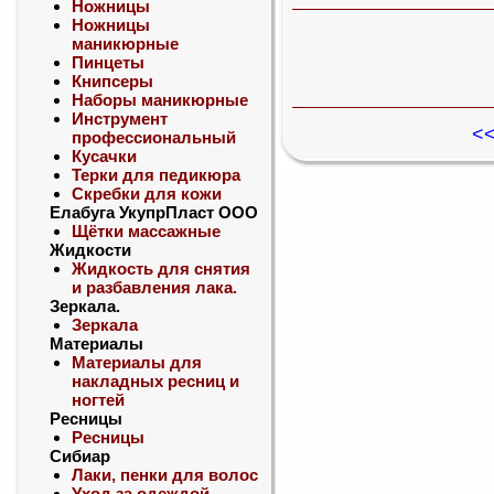
Ножницы
Ножницы
маникюрные
Пинцеты
Книпсеры
Наборы маникюрные
Инструмент
<<
профессиональный
Кусачки
Терки для педикюра
Скребки для кожи
Елабуга УкупрПласт ООО
Щётки массажные
Жидкости
Жидкость для снятия
и разбавления лака.
Зеркала.
Зеркала
Материалы
Материалы для
накладных ресниц и
ногтей
Ресницы
Ресницы
Сибиар
Лаки, пенки для волос
Уход за одеждой