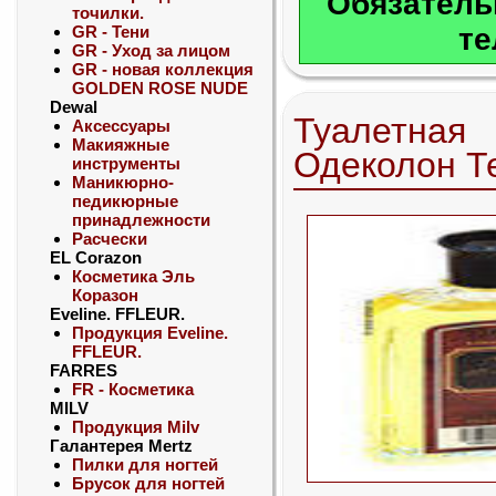
Обязатель
точилки.
GR - Тени
те
GR - Уход за лицом
GR - новая коллекция
GOLDEN ROSE NUDE
Dewal
Туалетная
Аксессуары
Макияжные
Одеколон Те
инструменты
Маникюрно-
педикюрные
принадлежности
Расчески
EL Corazon
Косметика Эль
Коразон
Eveline. FFLEUR.
Продукция Eveline.
FFLEUR.
FARRES
FR - Косметика
MILV
Продукция Milv
Галантерея Mertz
Пилки для ногтей
Брусок для ногтей