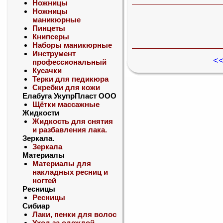
Ножницы
Ножницы
маникюрные
Пинцеты
Книпсеры
Наборы маникюрные
Инструмент
<<
профессиональный
Кусачки
Терки для педикюра
Скребки для кожи
Елабуга УкупрПласт ООО
Щётки массажные
Жидкости
Жидкость для снятия
и разбавления лака.
Зеркала.
Зеркала
Материалы
Материалы для
накладных ресниц и
ногтей
Ресницы
Ресницы
Сибиар
Лаки, пенки для волос
Уход за одеждой