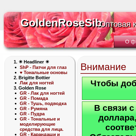
GoldenRoseSib
GoldenRoseSib
Оптовая 
Оптовая 
О ф
1. ☀ Headliner ☀
Внимание
ShP - Патчи для глаз
♥ Тональные основы
2. Brigitte Bottier
Чтобы доб
Лак для ногтей
3. Golden Rose
GR - Лак для ногтей
GR - Помада
GR - Тушь, подводка
В связи 
GR - Румяна
GR - Пудра
доллара,
GR - Тональные и
моделирующие
соотве
средства для лица.
GR - Карандаши и