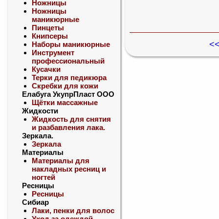
Ножницы
Ножницы
маникюрные
Пинцеты
Книпсеры
<<
Наборы маникюрные
Инструмент
профессиональный
Кусачки
Терки для педикюра
Скребки для кожи
Елабуга УкупрПласт ООО
Щётки массажные
Жидкости
Жидкость для снятия
и разбавления лака.
Зеркала.
Зеркала
Материалы
Материалы для
накладных ресниц и
ногтей
Ресницы
Ресницы
Сибиар
Лаки, пенки для волос
Уход за одеждой