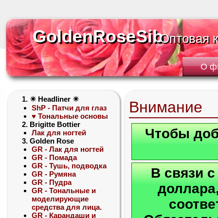
GoldenRoseSib
GoldenRoseSib
Оптовая 
Оптовая 
О ф
1. ☀ Headliner ☀
Внимание
ShP - Патчи для глаз
♥ Тональные основы
2. Brigitte Bottier
Чтобы доб
Лак для ногтей
3. Golden Rose
GR - Лак для ногтей
GR - Помада
GR - Тушь, подводка
В связи 
GR - Румяна
GR - Пудра
доллара,
GR - Тональные и
моделирующие
соотве
средства для лица.
GR - Карандаши и