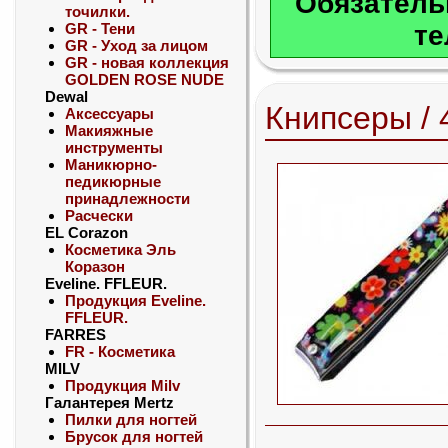
Обязатель
точилки.
GR - Тени
те
GR - Уход за лицом
GR - новая коллекция
GOLDEN ROSE NUDE
Dewal
Книпсеры / 
Аксессуары
Макияжные
инструменты
Маникюрно-
педикюрные
принадлежности
Расчески
EL Corazon
Косметика Эль
Коразон
Eveline. FFLEUR.
Продукция Eveline.
FFLEUR.
FARRES
FR - Косметика
MILV
Продукция Milv
Галантерея Mertz
Пилки для ногтей
Брусок для ногтей