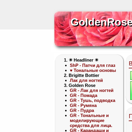
GoldenRose
GoldenRos
1. ☀ Headliner ☀
ShP - Патчи для глаз
♥ Тональные основы
2. Brigitte Bottier
Лак для ногтей
3. Golden Rose
GR - Лак для ногтей
GR - Помада
GR - Тушь, подводка
GR - Румяна
GR - Пудра
GR - Тональные и
П
моделирующие
средства для лица.
GR - Карандаши и