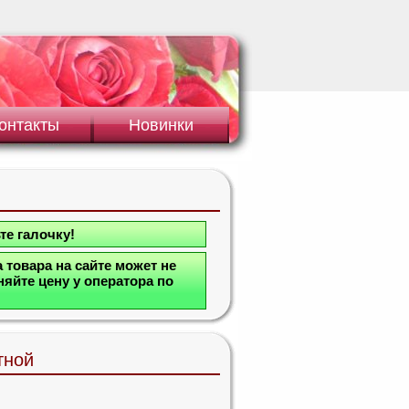
онтакты
Новинки
те галочку!
 товара на сайте может не
яйте цену у оператора по
тной