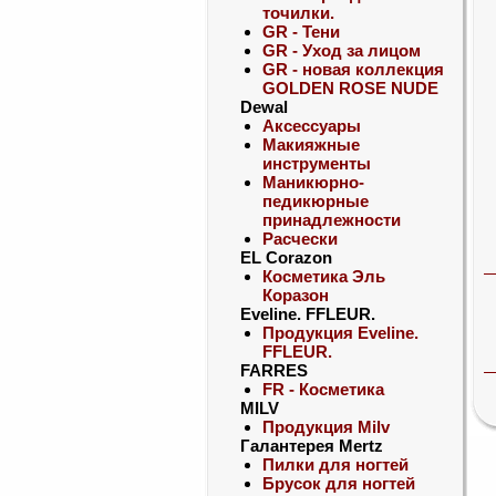
точилки.
GR - Тени
GR - Уход за лицом
GR - новая коллекция
GOLDEN ROSE NUDE
Dewal
Аксессуары
Макияжные
инструменты
Маникюрно-
педикюрные
принадлежности
Расчески
EL Corazon
Косметика Эль
Коразон
Eveline. FFLEUR.
Продукция Eveline.
FFLEUR.
FARRES
FR - Косметика
MILV
Продукция Milv
Галантерея Mertz
Пилки для ногтей
Брусок для ногтей