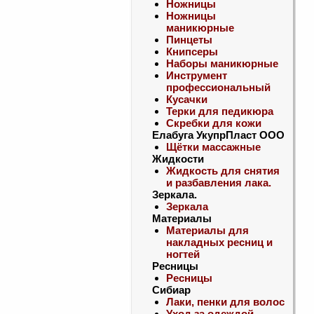
Ножницы
Ножницы
маникюрные
Пинцеты
Книпсеры
Наборы маникюрные
Инструмент
профессиональный
Кусачки
Терки для педикюра
Скребки для кожи
Елабуга УкупрПласт ООО
Щётки массажные
Жидкости
Жидкость для снятия
и разбавления лака.
Зеркала.
Зеркала
Материалы
Материалы для
накладных ресниц и
ногтей
Ресницы
Ресницы
Сибиар
Лаки, пенки для волос
Уход за одеждой