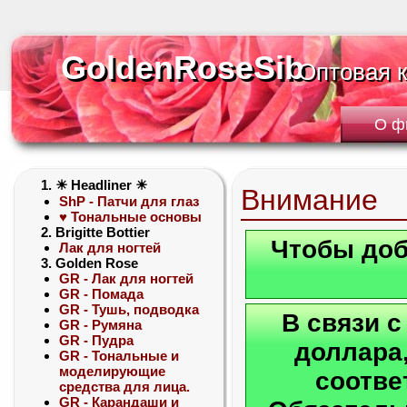
GoldenRoseSib
GoldenRoseSib
Оптовая 
Оптовая 
О ф
1. ☀ Headliner ☀
Внимание
ShP - Патчи для глаз
♥ Тональные основы
2. Brigitte Bottier
Чтобы доб
Лак для ногтей
3. Golden Rose
GR - Лак для ногтей
GR - Помада
GR - Тушь, подводка
В связи 
GR - Румяна
GR - Пудра
доллара,
GR - Тональные и
моделирующие
соотве
средства для лица.
GR - Карандаши и