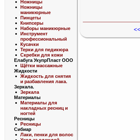
Ножницы
Ножницы
маникюрные
Пинцеты
Книпсеры
Наборы маникюрные
<<
Инструмент
профессиональный
Кусачки
Терки для педикюра
Скребки для кожи
Елабуга УкупрПласт ООО
Щётки массажные
Жидкости
Жидкость для снятия
и разбавления лака.
Зеркала.
Зеркала
Материалы
Материалы для
накладных ресниц и
ногтей
Ресницы
Ресницы
Сибиар
Лаки, пенки для волос
Уход за одеждой