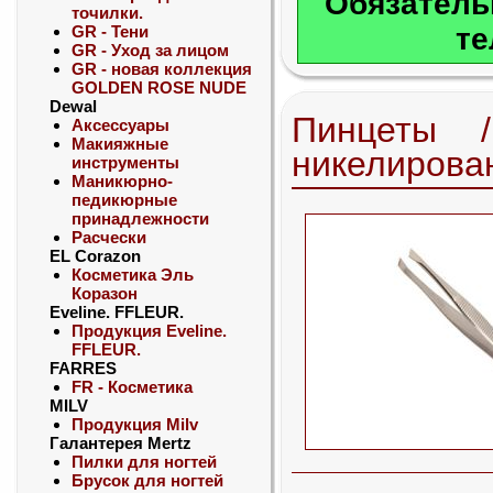
Обязатель
точилки.
GR - Тени
те
GR - Уход за лицом
GR - новая коллекция
GOLDEN ROSE NUDE
Dewal
Пинцеты
Аксессуары
Макияжные
никелирова
инструменты
Маникюрно-
педикюрные
принадлежности
Расчески
EL Corazon
Косметика Эль
Коразон
Eveline. FFLEUR.
Продукция Eveline.
FFLEUR.
FARRES
FR - Косметика
MILV
Продукция Milv
Галантерея Mertz
Пилки для ногтей
Брусок для ногтей