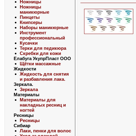
Ножницы
Ножницы
маникюрные
Пинцеты
Книпсеры
Наборы маникюрные
Инструмент
профессиональный
Кусачки
Терки для педикюра
Скребки для кожи
Елабуга УкупрПласт ООО
Щётки массажные
Жидкости
Жидкость для снятия
и разбавления лака.
Зеркала.
Зеркала
Материалы
Материалы для
накладных ресниц и
ногтей
Ресницы
Ресницы
Сибиар
Лаки, пенки для волос
Уход за одеждой