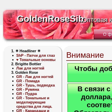
GoldenRoseSib
GoldenRoseSib
Оптовая 
Оптовая 
О ф
1. ☀ Headliner ☀
Внимание
ShP - Патчи для глаз
♥ Тональные основы
2. Brigitte Bottier
Чтобы доб
Лак для ногтей
3. Golden Rose
GR - Лак для ногтей
GR - Помада
GR - Тушь, подводка
В связи 
GR - Румяна
GR - Пудра
доллара,
GR - Тональные и
моделирующие
соотве
средства для лица.
GR - Карандаши и