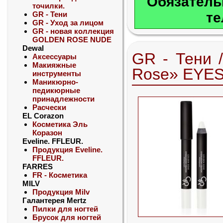
Обязатель
точилки.
GR - Тени
те
GR - Уход за лицом
GR - новая коллекция
GOLDEN ROSE NUDE
Dewal
GR - Тени 
Аксессуары
Макияжные
Rose» EY
инструменты
Маникюрно-
педикюрные
принадлежности
Расчески
EL Corazon
Косметика Эль
Коразон
Eveline. FFLEUR.
Продукция Eveline.
FFLEUR.
FARRES
FR - Косметика
MILV
Продукция Milv
Галантерея Mertz
Пилки для ногтей
Брусок для ногтей