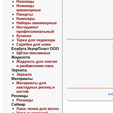
Ножницы
Ножницы
маникюрные
Пинцеты
Книпсеры
Наборы маникюрные
Инструмент
профессиональный
Кусачки
Терки для педикюра
Скребки для кожи
Елабуга УкупрПласт ООО
Щётки массажные
Жидкости
Жидкость для снятия
и разбавления лака.
Зеркала.
Зеркала
Материалы
Материалы для
накладных ресниц и
ногтей
<<
Ресницы
Ресницы
Сибиар
Лаки, пенки для волос
Уход за одеждой