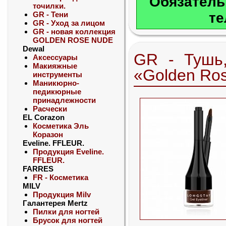
Обязатель
точилки.
GR - Тени
те
GR - Уход за лицом
GR - новая коллекция
GOLDEN ROSE NUDE
Dewal
GR - Тушь,
Аксессуары
Макияжные
«Golden Ro
инструменты
Маникюрно-
педикюрные
принадлежности
Расчески
EL Corazon
Косметика Эль
Коразон
Eveline. FFLEUR.
Продукция Eveline.
FFLEUR.
FARRES
FR - Косметика
MILV
Продукция Milv
Галантерея Mertz
Пилки для ногтей
Брусок для ногтей