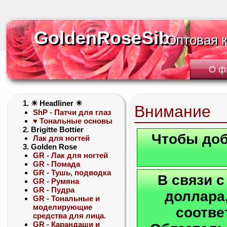
GoldenRoseSib
GoldenRoseSib
Оптовая 
Оптовая 
О ф
1. ☀ Headliner ☀
Внимание
ShP - Патчи для глаз
♥ Тональные основы
2. Brigitte Bottier
Чтобы доб
Лак для ногтей
3. Golden Rose
GR - Лак для ногтей
GR - Помада
GR - Тушь, подводка
В связи 
GR - Румяна
GR - Пудра
доллара,
GR - Тональные и
моделирующие
соотве
средства для лица.
GR - Карандаши и