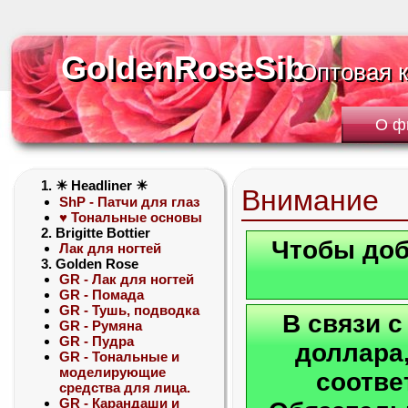
GoldenRoseSib
GoldenRoseSib
Оптовая 
Оптовая 
О ф
1. ☀ Headliner ☀
Внимание
ShP - Патчи для глаз
♥ Тональные основы
2. Brigitte Bottier
Чтобы доб
Лак для ногтей
3. Golden Rose
GR - Лак для ногтей
GR - Помада
GR - Тушь, подводка
В связи 
GR - Румяна
GR - Пудра
доллара,
GR - Тональные и
моделирующие
соотве
средства для лица.
GR - Карандаши и