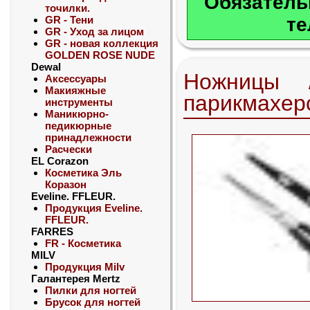
Обязатель
точилки.
GR - Тени
те
GR - Уход за лицом
GR - новая коллекция
GOLDEN ROSE NUDE
Dewal
Ножницы
Аксессуары
Макияжные
парикмахер
инструменты
Маникюрно-
педикюрные
принадлежности
Расчески
EL Corazon
Косметика Эль
Коразон
Eveline. FFLEUR.
Продукция Eveline.
FFLEUR.
FARRES
FR - Косметика
MILV
Продукция Milv
Галантерея Mertz
Пилки для ногтей
Брусок для ногтей