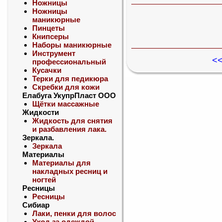
Ножницы
Ножницы
маникюрные
Пинцеты
Книпсеры
Наборы маникюрные
Инструмент
<<
профессиональный
Кусачки
Терки для педикюра
Скребки для кожи
Елабуга УкупрПласт ООО
Щётки массажные
Жидкости
Жидкость для снятия
и разбавления лака.
Зеркала.
Зеркала
Материалы
Материалы для
накладных ресниц и
ногтей
Ресницы
Ресницы
Сибиар
Лаки, пенки для волос
Уход за одеждой