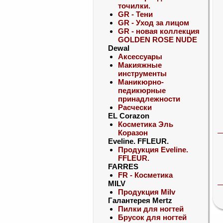
точилки.
GR - Тени
GR - Уход за лицом
GR - новая коллекция
GOLDEN ROSE NUDE
Dewal
Аксессуары
Макияжные
инструменты
Маникюрно-
педикюрные
принадлежности
Расчески
EL Corazon
Косметика Эль
Коразон
Eveline. FFLEUR.
Продукция Eveline.
FFLEUR.
FARRES
FR - Косметика
MILV
Продукция Milv
Галантерея Mertz
Пилки для ногтей
Брусок для ногтей