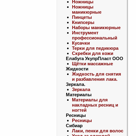
Ножницы
Ножницы
маникюрные
Пинцеты
Книпсеры
Наборы маникюрные
Инструмент
профессиональный
Кусачки
Терки для педикюра
Скребки для кожи
Елабуга УкупрПласт ООО
Щётки массажные
Жидкости
Жидкость для снятия
и разбавления лака.
Зеркала.
Зеркала
Материалы
Материалы для
накладных ресниц и
ногтей
Ресницы
Ресницы
Сибиар
Лаки, пенки для волос
Уход за одеждой