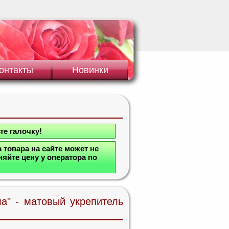
онтакты
Новинки
те галочку!
 товара на сайте может не
яйте цену у оператора по
а" - матовый укрепитель