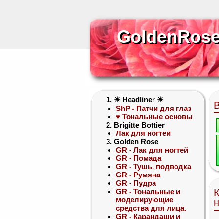
GoldenRose
GoldenRos
1. ☀ Headliner ☀
ShP - Патчи для глаз
♥ Тональные основы
2. Brigitte Bottier
Лак для ногтей
3. Golden Rose
GR - Лак для ногтей
GR - Помада
GR - Тушь, подводка
GR - Румяна
GR - Пудра
GR - Тональные и
К
моделирующие
н
средства для лица.
GR - Карандаши и