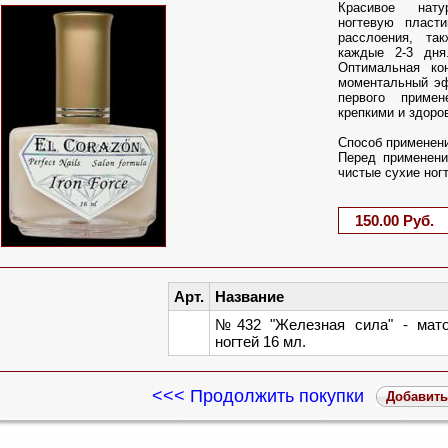
Красивое натур
ногтевую пласти
расслоения, та
каждые 2-3 дня
Оптимальная кон
моменталь
ный эф
первого приме
крепкими и здоро
Способ применен
Перед применени
чистые сухие ногт
150.00 Руб.
Арт.
Название
№432 "Железная сила" - мато
ногтей 16 мл.
<<< Продолжить покупки